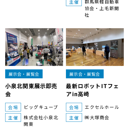
群馬県軽自動車
主催
協会・上毛新聞
社
展示会・展覧会
展示会・展覧会
小泉北関東展示即売
最新ロボットITフェ
会
アin高崎
ビッグキューブ
エクセルホール
会場
会場
株式会社小泉北
㈱大塚商会
主催
主催
関東