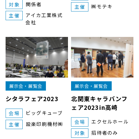
関係者
対象
㈱モテキ
主催
アイカ工業株式
主催
会社
展示会・展覧会
展示会・展覧会
シタラフェア2023
北関東キャラバンフ
ェア2023in高崎
ビッグキューブ
会場
エクセルホール
会場
設楽印刷機材㈱
主催
招待者のみ
対象