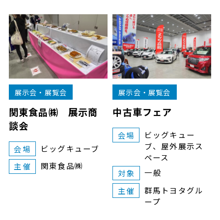
展示会・展覧会
展示会・展覧会
関東食品㈱ 展示商
中古車フェア
談会
ビッグキュー
会場
ブ、屋外展示ス
ビッグキューブ
会場
ペース
関東食品㈱
主催
一般
対象
群馬トヨタグル
主催
ープ