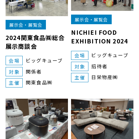
展示会・展覧会
展示会・展覧会
NICHIEI FOOD
2024関東食品㈱総合
EXHIBITION 2024
展示商談会
ビッグキューブ
会場
ビッグキューブ
会場
招待者
対象
関係者
対象
日栄物産㈱
主催
関東食品㈱
主催