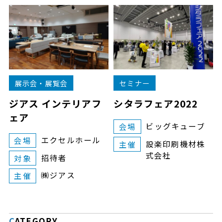
展示会・展覧会
セミナー
ジアス インテリアフ
シタラフェア2022
ェア
ビッグキューブ
会場
エクセルホール
会場
設楽印刷機材株
主催
式会社
招待者
対象
㈱ジアス
主催
CATEGORY