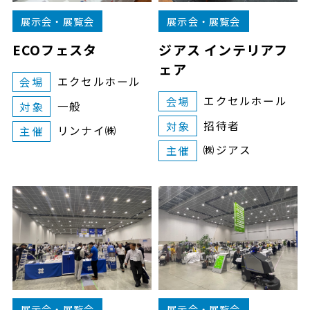
展示会・展覧会
展示会・展覧会
ECOフェスタ
ジアス インテリアフ
ェア
エクセルホール
会場
エクセルホール
会場
一般
対象
招待者
対象
リンナイ㈱
主催
㈱ジアス
主催
展示会・展覧会
展示会・展覧会