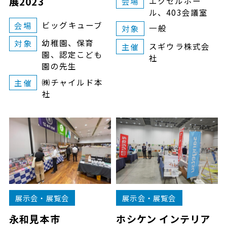
展2023
エクセルホー
会場
ル、403会議室
ビッグキューブ
会場
一般
対象
幼稚園、保育
対象
スギウラ株式会
主催
園、認定こども
社
園の先生
㈱チャイルド本
主催
社
展示会・展覧会
展示会・展覧会
永和見本市
ホシケン インテリア