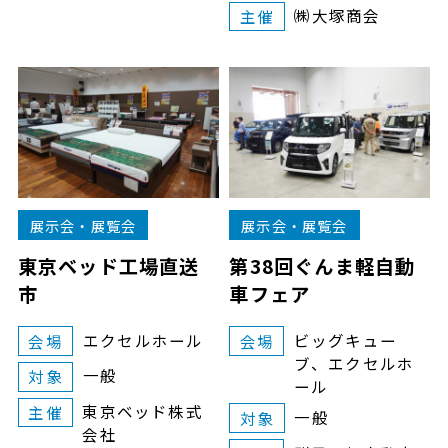
㈱大塚商会
主催
展示会・展覧会
展示会・展覧会
東京ベッド工場直送
第38回ぐんま軽自動
市
車フェア
エクセルホール
ビッグキュー
会場
会場
ブ、エクセルホ
一般
対象
ール
東京ベッド株式
主催
一般
対象
会社