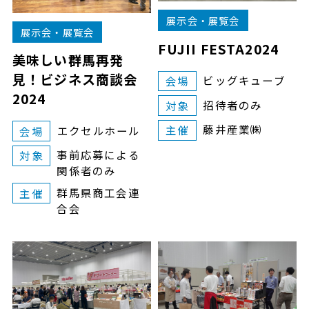
展示会・展覧会
展示会・展覧会
FUJII FESTA2024
美味しい群馬再発
見！ビジネス商談会
ビッグキューブ
会場
2024
招待者のみ
対象
藤井産業㈱
主催
エクセルホール
会場
事前応募による
対象
関係者のみ
群馬県商工会連
主催
合会