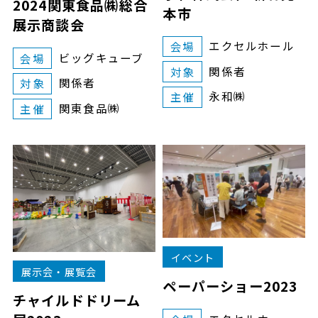
2024関東食品㈱総合
本市
展示商談会
エクセルホール
会場
ビッグキューブ
会場
関係者
対象
関係者
対象
永和㈱
主催
関東食品㈱
主催
イベント
展示会・展覧会
ペーパーショー2023
チャイルドドリーム