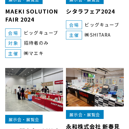
MAEKI SOLUTION
シタラフェア2024
FAIR 2024
ビッグキューブ
会場
ビッグキューブ
会場
㈱SHITARA
主催
招待者のみ
対象
㈱マエキ
主催
展示会・展覧会
展示会・展覧会
永和株式会社 新春見