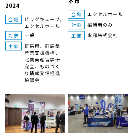
本市
2024
エクセルホール
会場
ビッグキューブ,
会場
招待者のみ
対象
エクセルホール
一般
永和株式会社
対象
主催
群馬県、群馬県
主催
産業支援機構、
北関東産官学研
究会、ものづく
り情報発信推進
協議会