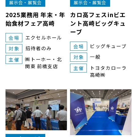
展示会・展覧会
展示会・展覧会
2025業務用 年末・年
カロ高フェスinビエ
始食材フェア高崎
ント高崎ビッグキュ
ーブ
エクセルホール
会場
ビッグキューブ
会場
招待者のみ
対象
一般
対象
㈱トーホー・北
主催
関東 前橋支店
トヨタカローラ
主催
高崎㈱