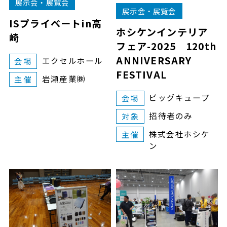
展示会・展覧会
展示会・展覧会
ISプライベートin高
ホシケンインテリア
崎
フェア-2025 120th
ANNIVERSARY
エクセルホール
会場
FESTIVAL
岩瀬産業㈱
主催
ビッグキューブ
会場
招待者のみ
対象
株式会社ホシケ
主催
ン