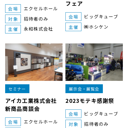
フェア
エクセルホール
会場
ビッグキューブ
会場
招待者のみ
対象
㈱ホシケン
主催
永和株式会社
主催
セミナー
展示会・展覧会
アイカ工業株式会社
2023モテキ感謝祭
新商品商談会
ビッグキューブ
会場
エクセルホール
会場
招待者のみ
対象