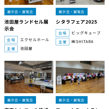
展示会・展覧会
展示会・展覧会
池田屋ランドセル展
シタラフェア2025
示会
ビッグキューブ
会場
エクセルホール
会場
㈱SHITARA
主催
池田屋
主催
展示会・展覧会
展示会・展覧会