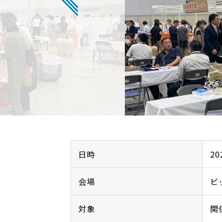
日時
2
会場
ビ
対象
関