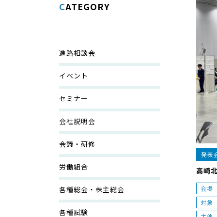
CATEGORY
進路相談会
イベント
セミナー
会社説明会
会議・研修
発表
労働組合
高崎
会場
各種総会・株主総会
対象
各種試験
主催