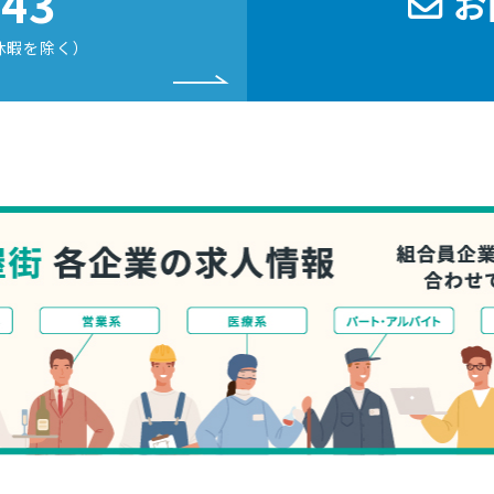
243
お
休暇を除く）