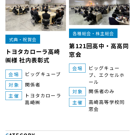
各種総会・株主総会
式典・祝賀会
第121回高中・高高同
トヨタカローラ高崎
窓会
㈱様 社内表彰式
ビッグキュー
会場
ビッグキューブ
会場
ブ、エクセルホ
ール
関係者
対象
関係者のみ
対象
トヨタカローラ
主催
高崎高等学校同
主催
高崎㈱
窓会