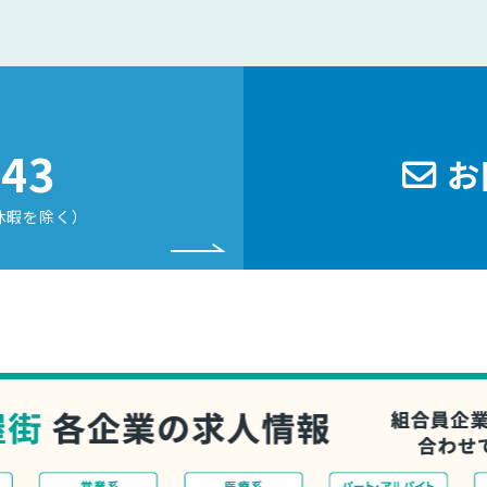
243
お
休暇を除く）