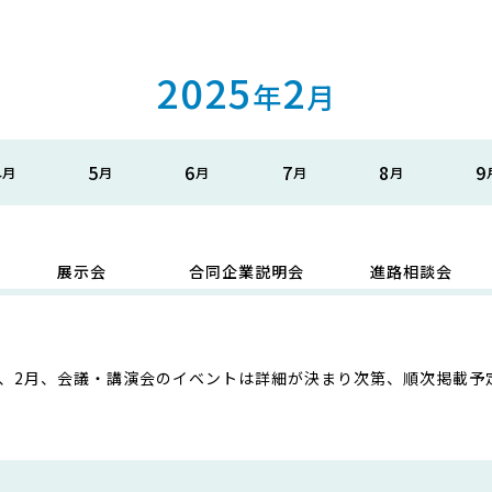
2025
2
年
月
4
5
6
7
8
9
展示会
合同企業説明会
進路相談会
5年、2月、会議・講演会のイベントは詳細が決まり次第、順次掲載予