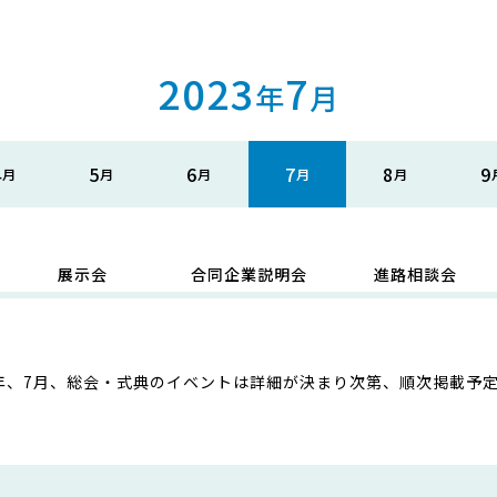
2023
7
年
月
4
5
6
7
8
9
展示会
合同企業説明会
進路相談会
3年、7月、総会・式典のイベントは詳細が決まり次第、順次掲載予