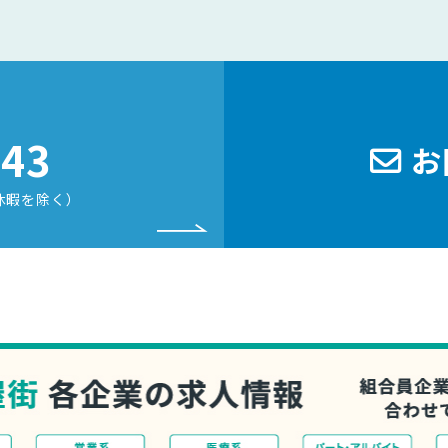
243
お
休暇を除く）