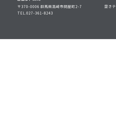
空きテ
〒370-0006 群馬県高崎市問屋町2-7
TEL.
027-361-8243