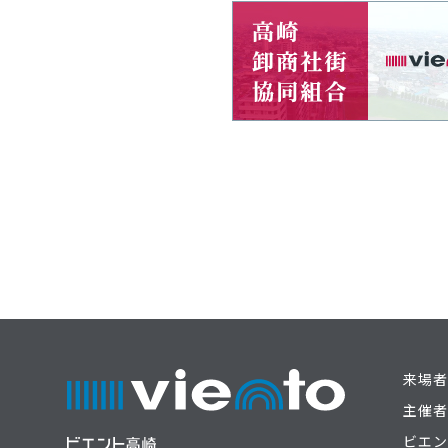
来場者
主催者
ビエン