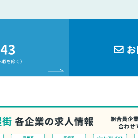
243
お
休暇を除く）