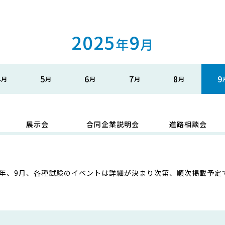
2025
9
年
月
4
5
6
7
8
9
展示会
合同企業説明会
進路相談会
25年、9月、各種試験のイベントは詳細が決まり次第、順次掲載予定