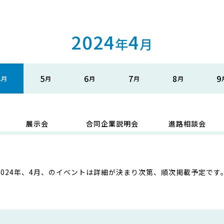
2024
4
年
月
4
5
6
7
8
9
展示会
合同企業説明会
進路相談会
2024年、4月、のイベントは詳細が決まり次第、順次掲載予定です