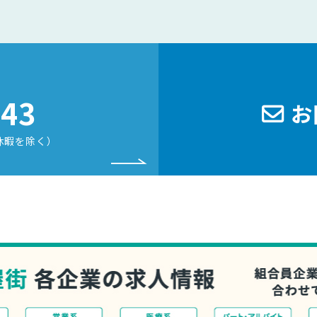
243
お
休暇を除く）