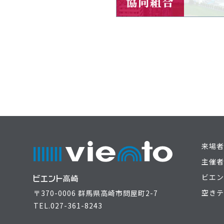
来場者
主催者
ビエン
空きテ
〒370-0006 群馬県高崎市問屋町2-7
TEL.
027-361-8243