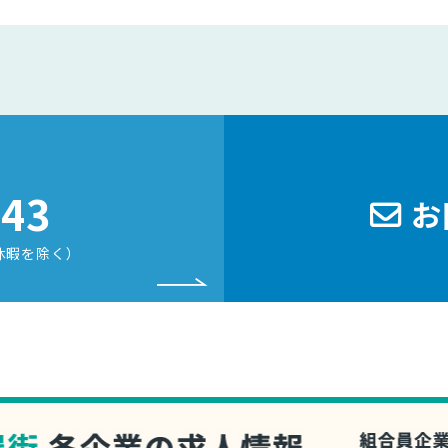
243
お
休暇を除く）