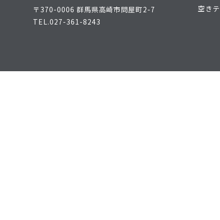
空きテ
〒370-0006 群馬県高崎市問屋町2-7
TEL.
027-361-8243