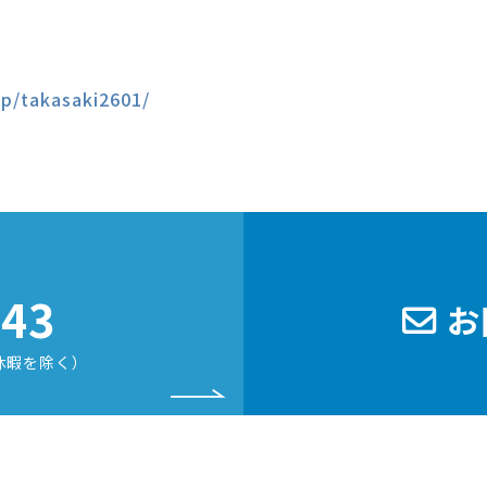
jp/takasaki2601/
243
お
休暇を除く）