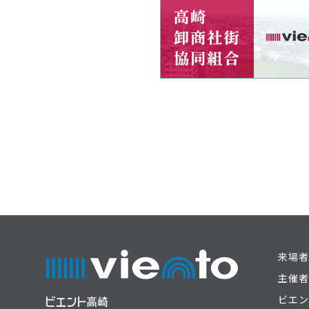
来場者
主催者
ビエン