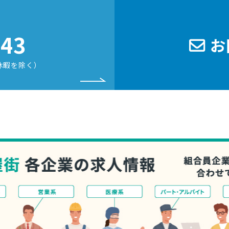
243
お
休暇を除く）