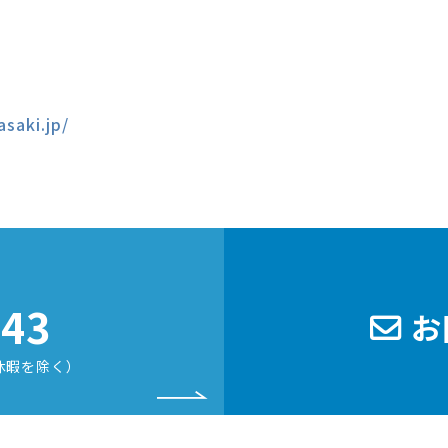
asaki.jp/
243
お
休暇を除く）