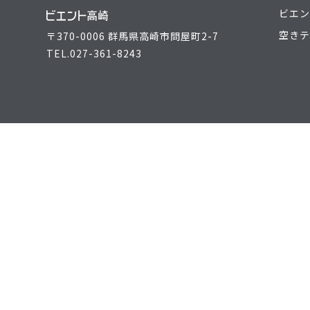
ビエン
空きテ
〒370-0006 群馬県高崎市問屋町2-7
TEL.
027-361-8243