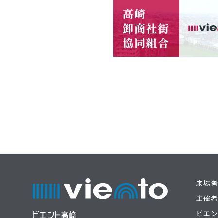
来場者
主催者
ビエン