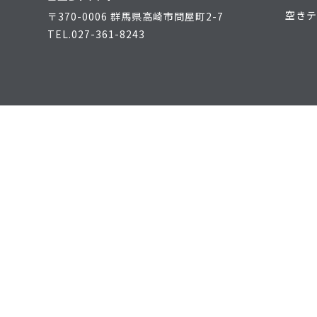
空きテ
〒370-0006 群馬県高崎市問屋町2-7
TEL.
027-361-8243