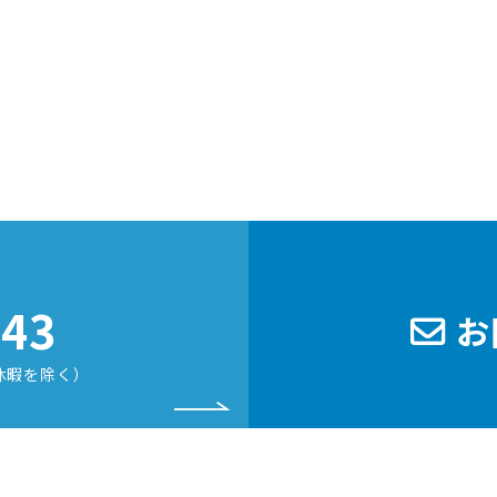
243
お
休暇を除く）