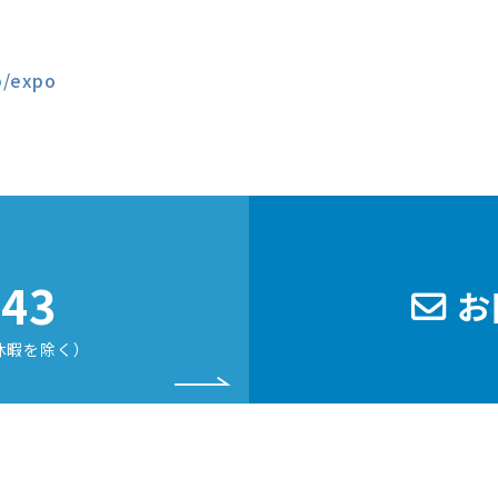
p/expo
243
お
休暇を除く）