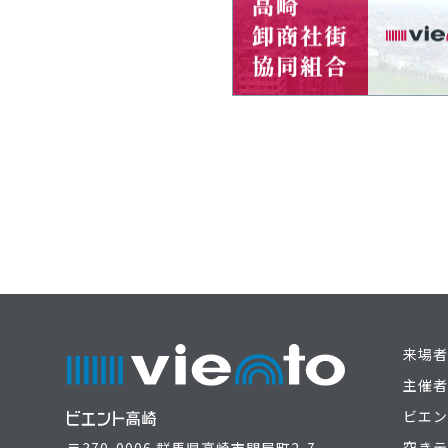
来場者
主催者
ビエン
空きテ
〒370-0006 群馬県高崎市問屋町2-7