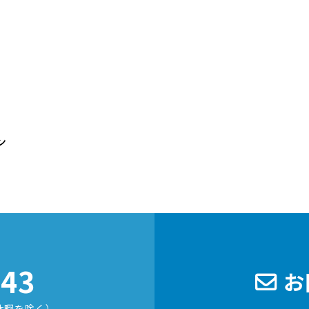
ン
243
お
休暇を除く）