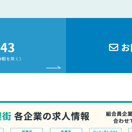
243
お
休暇を除く）